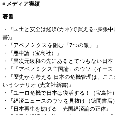
メディア実績
著書
・『国土と安全は経済(カネ)で買える~膨張中国
書)』
・『アベノミクスを阻む「7つの敵」 』
・『悪中論（宝島社）』
・『異次元緩和の先にあるとてつもない日本
・『「アベノミクス亡国論」のウソ（イース
・『歴史から考える 日本の危機管理は、ここ
いうシナリオ (光文社新書)』
・『ユーロ危機で日本は復活する！（宝島社
・『経済ニュースのウソを見抜け（徳間書店
・『日本再生を妨げる 売国経済論の正体』