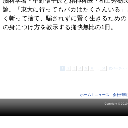
脳科学者・中野信子氏と精神科医・和田秀樹
論。「東大に行ってもバカはたくさんいる」
く斬って捨て、騙されずに賢く生きるための
の身につけ方を教示する痛快無比の1冊。
...
1
2
3
4
5
6
34
次ページへ »
ホーム
ニュース
会社情報
Copyright © 2010