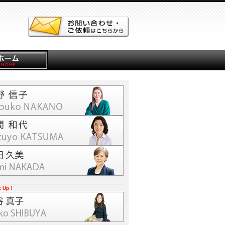
k Up！