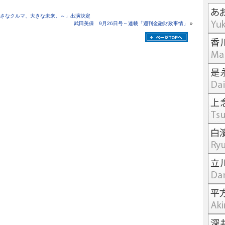
間 ～小さなクルマ、大きな未来。～」出演決定
武田美保 9月26日号～連載「週刊金融財政事情」
»