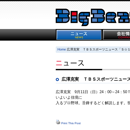
Home
広澤克実 ＴＢＳスポーツニュース「Ｓ☆
広澤克実 ＴＢＳスポーツニュー
広澤克実 9月11日（日）24：00～24
いよいよ佳境に
入るプロ野球。舌鋒するどく解説します。
Print This Post