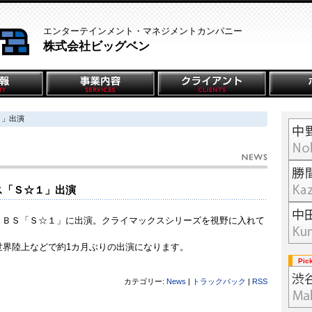
エンターテインメント・マネジメントカンパニー
株式会社ビッグベン
１」出演
ス「Ｓ☆１」出演
：50ＴＢＳ「Ｓ☆１」に出演。クライマックスシリーズを視野に入れて
世界陸上などで約1カ月ぶりの出演になります。
Pic
カテゴリー:
News
|
トラックバック
|
RSS