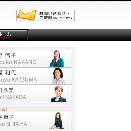
k Up！