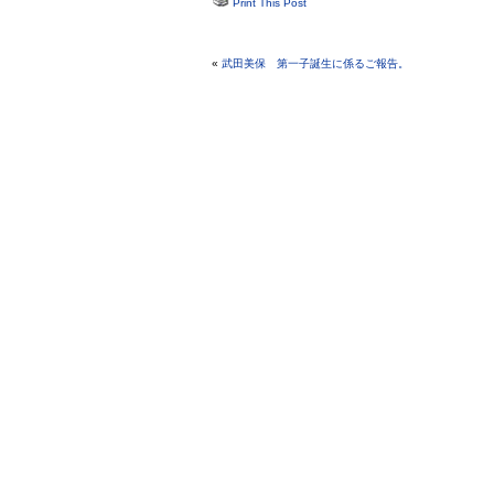
Print This Post
«
武田美保 第一子誕生に係るご報告。