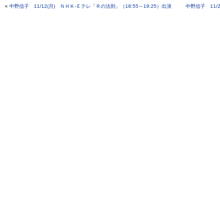
«
中野信子 11/12(月) ＮＨＫ-Ｅテレ「Ｒの法則」（18:55～19:25）出演
中野信子 11