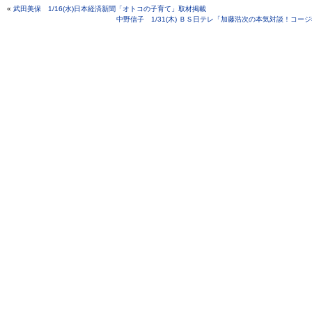
«
武田美保 1/16(水)日本経済新聞「オトコの子育て」取材掲載
中野信子 1/31(木) ＢＳ日テレ「加藤浩次の本気対談！コージ魂