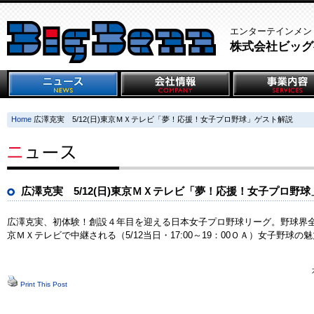
エンターテインメン
株式会社ビッグ
Home
広澤克実 5/12(日)東京ＭＸテレビ「夢！応援！女子プロ野球」ゲスト解説
広澤克実 5/12(日)東京ＭＸテレビ「夢！応援！女子プロ野
広澤克実、初体験！創設４年目を迎える日本女子プロ野球リーグ。野球界
京ＭＸテレビで中継される（5/12当日・17:00～19：00ＯＡ）女子野球
Print This Post