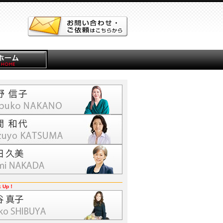
k Up！