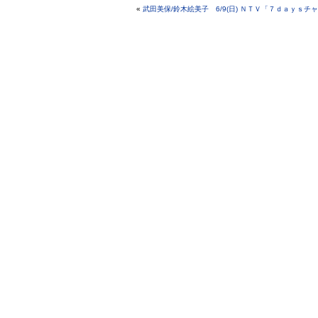
«
武田美保/鈴木絵美子 6/9(日) ＮＴＶ「７ｄａｙｓチャ