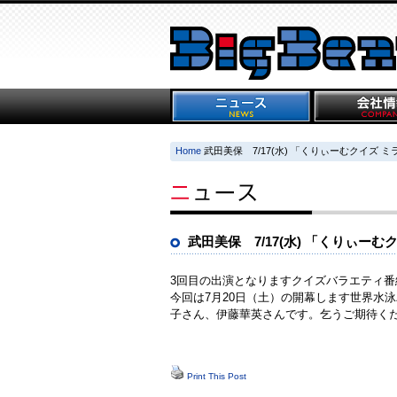
Home
武田美保 7/17(水) 「くりぃーむクイズ ミラ
武田美保 7/17(水) 「くりぃーむク
3回目の出演となりますクイズバラエティ番
今回は7月20日（土）の開幕します世界水
子さん、伊藤華英さんです。乞うご期待く
Print This Post