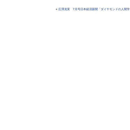
«
広澤克実 7月号日本経済新聞「ダイヤモンドの人間学