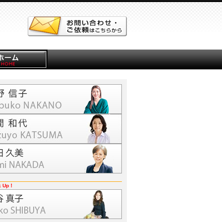
k Up！