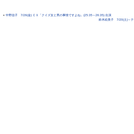
«
中野信子 7/26(金) ＣＸ「クイズ女と男の事情ですよね」(25:35～26:35) 出演
鈴木絵美子 7/20(土)