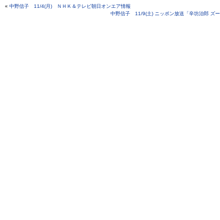
«
中野信子 11/4(月) ＮＨＫ＆テレビ朝日オンエア情報
中野信子 11/9(土) ニッポン放送「辛坊治郎 ズーム