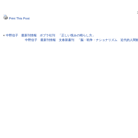
Print This Post
«
中野信子 最新刊情報 ポプラ社刊 「正しい恨みの晴らし方」
中野信子 最新刊情報 文春新書刊 「脳・戦争・ナショナリズム 近代的人間