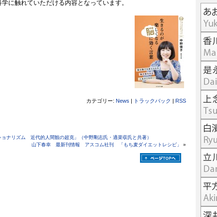
科学に触れていただける内容となっています。
カテゴリー:
News
|
トラックバック
|
RSS
ショナリズム 近代的人間観の超克」（中野剛志氏・適菜収氏と共著）
山下春幸 最新刊情報 アスコム社刊 「もち麦ダイエットレシピ」
»