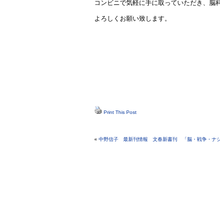
コンビニで気軽に手に取っていただき、脳
よろしくお願い致します。
Print This Post
«
中野信子 最新刊情報 文春新書刊 「脳・戦争・ナ