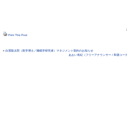
Print This Post
«
白濱龍太郎（医学博士／睡眠学研究者）マネジメント契約のお知らせ
あおい有紀（フリーアナウンサー / 和酒コ