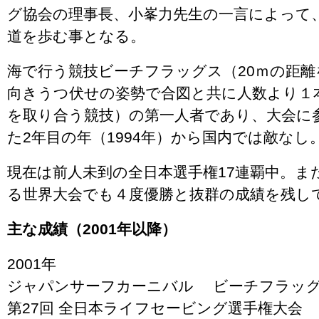
グ協会の理事長、小峯力先生の一言によって
道を歩む事となる。
海で行う競技ビーチフラッグス（20ｍの距
向きうつ伏せの姿勢で合図と共に人数より１
を取り合う競技）の第一人者であり、大会に
た2年目の年（1994年）から国内では敵なし
現在は前人未到の全日本選手権17連覇中。ま
る世界大会でも４度優勝と抜群の成績を残し
主な成績（2001年以降）
2001年
ジャパンサーフカーニバル ビーチフラッ
第27回 全日本ライフセービング選手権大会